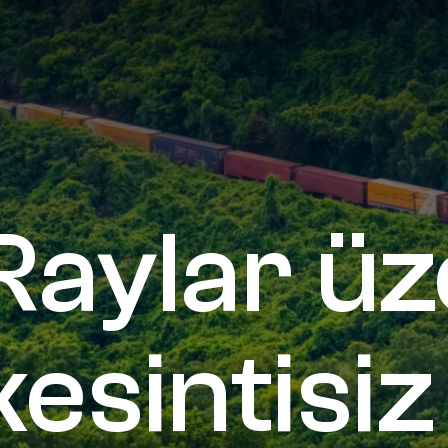
Raylar üz
kesintisiz