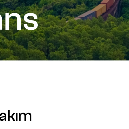
ans
akım