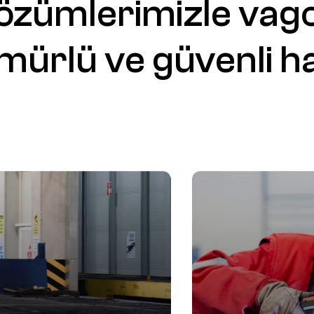
özümlerimizle
vago
mürlü
ve
güvenli
h