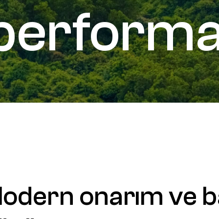
perform
odern
onarım
ve
b